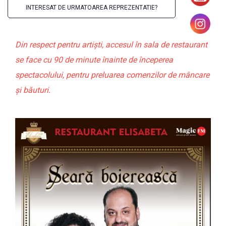
INTERESAT DE URMATOAREA REPREZENTATIE?
Din respect pentru artiști, accesul în sala de restaurant
se face cu 90 de minute înainte de începerea
spectacolului, pentru preluarea comenzilor de mâncare
și băuturi.
Durata:
1h 30min (fără pauză)
Cu:
Maria Buză
Taraful George Pătrașcu
Preț Bilet:
89 lei