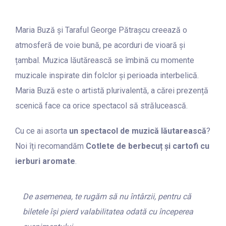
Maria Buză și Taraful George Pătrașcu creează o
atmosferă de voie bună, pe acorduri de vioară și
țambal. Muzica lăutărească se îmbină cu momente
muzicale inspirate din folclor și perioada interbelică.
Maria Buză este o artistă plurivalentă, a cărei prezență
scenică face ca orice spectacol să strălucească.
Cu ce ai asorta
un spectacol de muzică lăutarească
?
Noi îți recomandăm
Cotlete de berbecuț și cartofi cu
ierburi aromate
.
De asemenea, te rugăm să nu întârzii, pentru că
biletele își pierd valabilitatea odată cu începerea