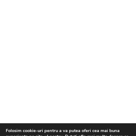
sa razi in hohote.
Spectacolul face parte din conceptul „Pofta de teatru”,
in care „gurmanzii” pot savura comedii originale, in
timp ce se bucura de preparatele Restaurantului
Elisabeta. Iti recomandam sa vii cu cel putin o ora
inainte de inceperea spectacolului, pentru ca noi sa-ti
preluam comanda. Ultima comanda se face cu 30 de
minute inainte de inceperea evenimentului.
Galerie Foto
Folosim cookie-uri pentru a va putea oferi cea mai buna