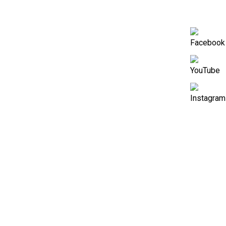
Tip spectacol:
comedie
Durata:
1h 15min (fara pauza)
Distributie:
Viorica: Luminita Bucur
Sotul Vioricai: Oleg Apostol
Vasilica: Maria Radu
Sinopsis
Pret Bilet:
49 lei
Un trio conjugal cu totul atipic – sotia are incredere in
sot, dar il prinde in parc cu alta; amanta recunoaste ca
intre ea si el este dragoste mare; sotul afla de
existenta amantei odata cu… sotia?!
Iubirea e complicata, iti da batai de cap, dar te si face